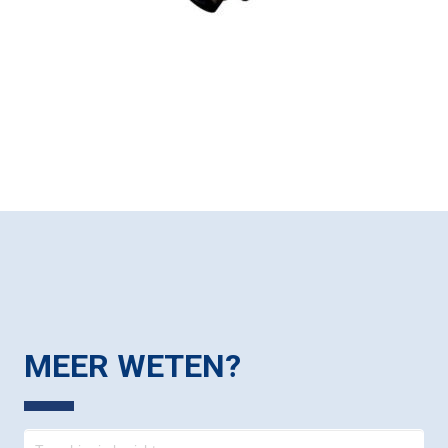
MEER WETEN?
Contact