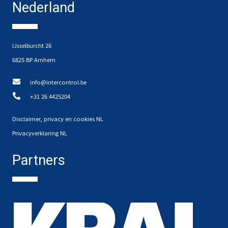
Nederland
IJsselburcht 26
6825 BP Arnhem
info@intercontrol.be
+31 26 4425204
Disclaimer, privacy en cookies NL
Privacyverklaring NL
Partners