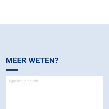
MEER WETEN?
Contact
-
footer