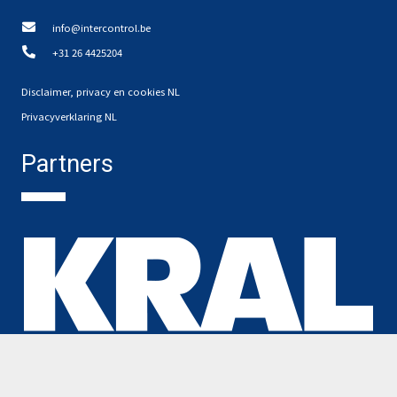
info@intercontrol.be
+31 26 4425204
Disclaimer, privacy en cookies NL
Privacyverklaring NL
Partners