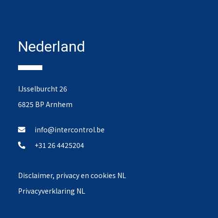
Nederland
IJsselburcht 26
6825 BP Arnhem
info@intercontrol.be
+31 26 4425204
Disclaimer, privacy en cookies NL
Privacyverklaring NL