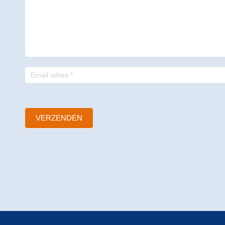
footer
VERZENDEN