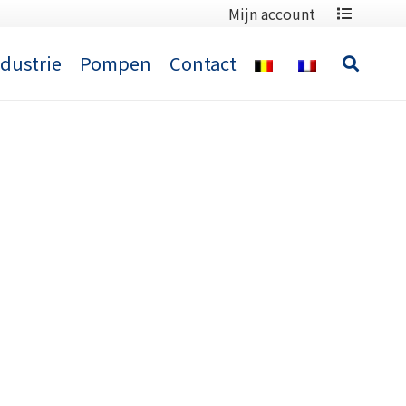
Mijn account
ndustrie
Pompen
Contact