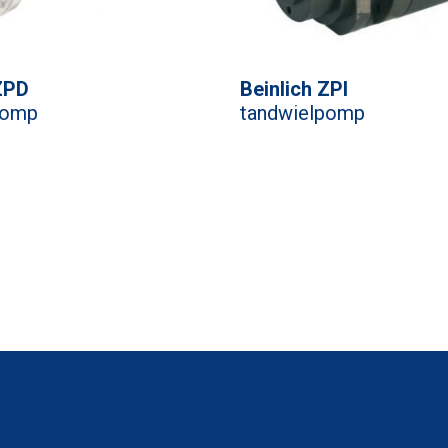
ZPD
Beinlich ZPI
pomp
tandwielpomp