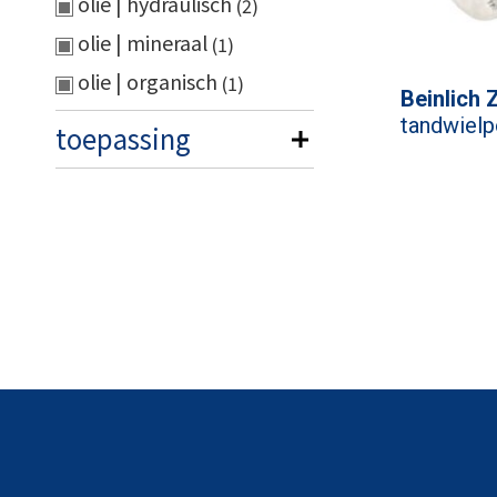
olie | hydraulisch
2
olie | mineraal
1
olie | organisch
1
Beinlich 
tandwiel
toepassing