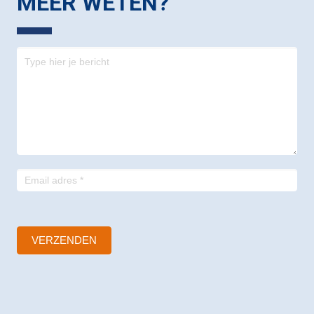
MEER WETEN?
Contact
-
footer
VERZENDEN