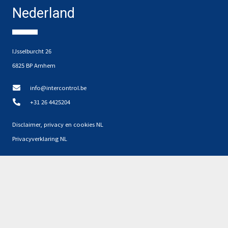
Nederland
IJsselburcht 26
6825 BP Arnhem
info@intercontrol.be
+31 26 4425204
Disclaimer, privacy en cookies NL
Privacyverklaring NL
Partners
Geen resultaten gevonden.