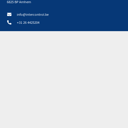
6825 BP Arnhem
info@intercontrol.be
+31 26 4425204
Disclaimer, privacy en cookies NL
Privacyverklaring NL
Partners
Geen resultaten gevonden.