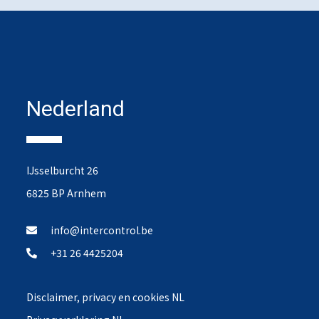
Nederland
IJsselburcht 26
6825 BP Arnhem
info@intercontrol.be
+31 26 4425204
Disclaimer, privacy en cookies NL