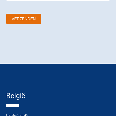
VERZENDEN
België
Liezele-Dorp 46