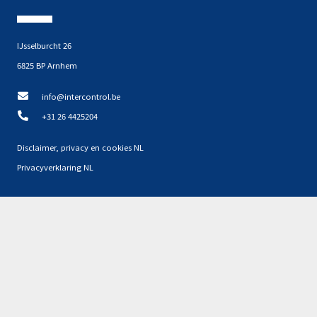
IJsselburcht 26
6825 BP Arnhem
info@intercontrol.be
+31 26 4425204
Disclaimer, privacy en cookies NL
Privacyverklaring NL
Partners
Geen resultaten gevonden.