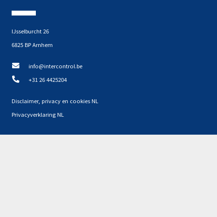
IJsselburcht 26
6825 BP Arnhem
info@intercontrol.be
+31 26 4425204
Disclaimer, privacy en cookies NL
Privacyverklaring NL
Partners
Geen resultaten gevonden.