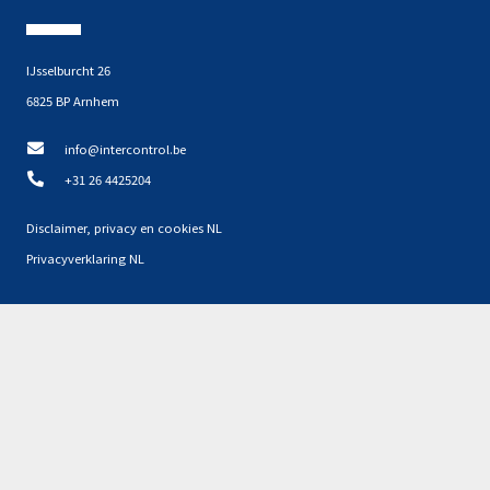
IJsselburcht 26
6825 BP Arnhem
info@intercontrol.be
+31 26 4425204
Disclaimer, privacy en cookies NL
Privacyverklaring NL
Partners
Geen resultaten gevonden.