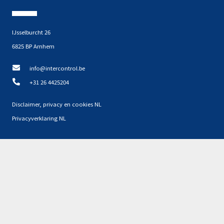
IJsselburcht 26
6825 BP Arnhem
info@intercontrol.be
+31 26 4425204
Disclaimer, privacy en cookies NL
Privacyverklaring NL
Partners
Geen resultaten gevonden.