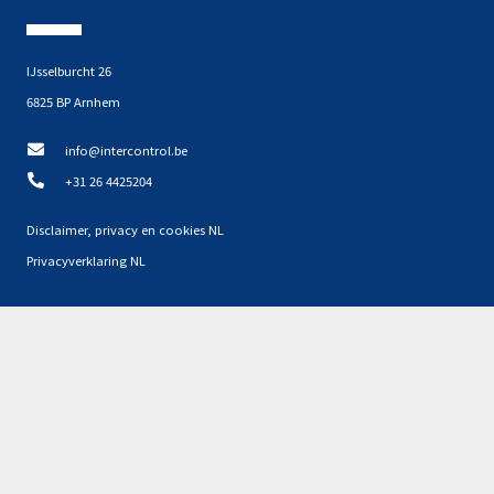
IJsselburcht 26
6825 BP Arnhem
info@intercontrol.be
+31 26 4425204
Disclaimer, privacy en cookies NL
Privacyverklaring NL
Partners
Geen resultaten gevonden.