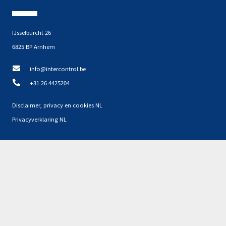
IJsselburcht 26
6825 BP Arnhem
info@intercontrol.be
+31 26 4425204
Disclaimer, privacy en cookies NL
Privacyverklaring NL
Partners
Geen resultaten gevonden.