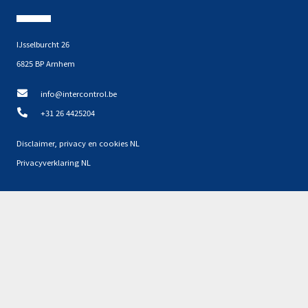
IJsselburcht 26
6825 BP Arnhem
info@intercontrol.be
+31 26 4425204
Disclaimer, privacy en cookies NL
Privacyverklaring NL
Partners
Geen resultaten gevonden.