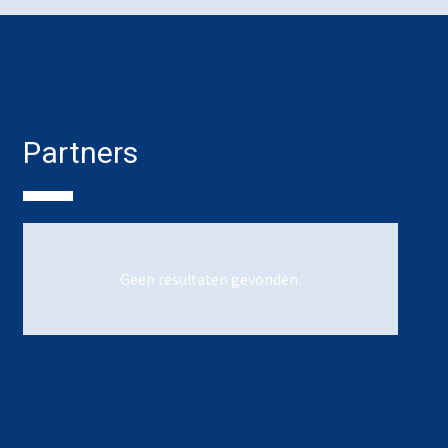
Partners
Geen resultaten gevonden.