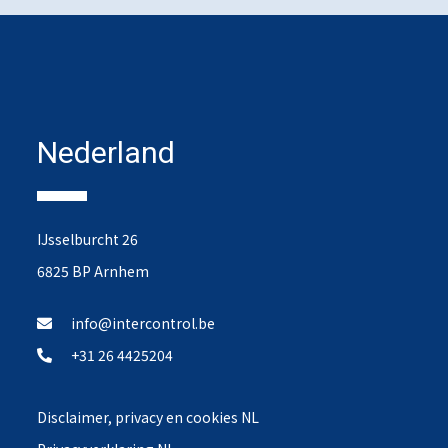
Nederland
IJsselburcht 26
6825 BP Arnhem
info@intercontrol.be
+31 26 4425204
Disclaimer, privacy en cookies NL