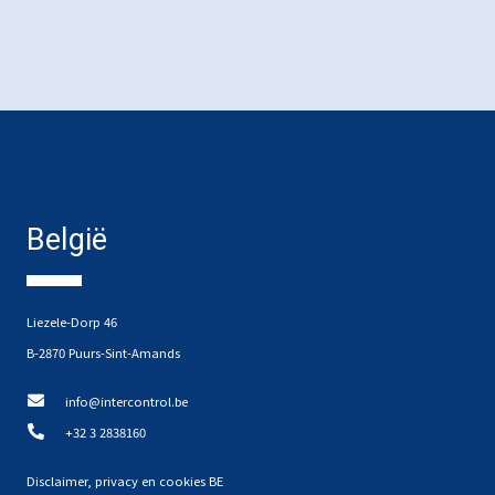
België
Liezele-Dorp 46
B-2870 Puurs-Sint-Amands
info@intercontrol.be
+32 3 2838160
Disclaimer, privacy en cookies BE