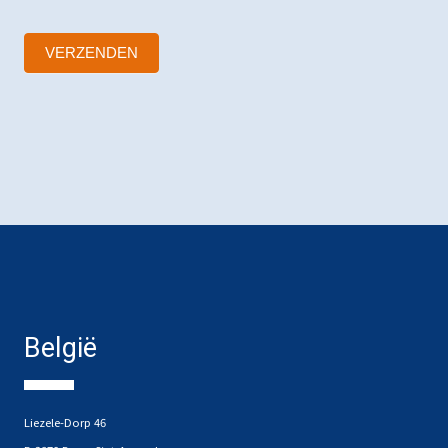
VERZENDEN
België
Liezele-Dorp 46