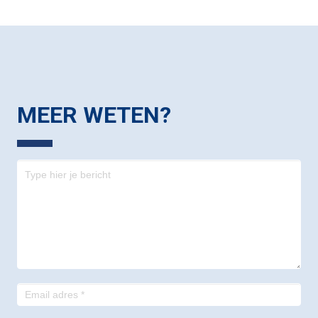
MEER WETEN?
Contact
-
footer