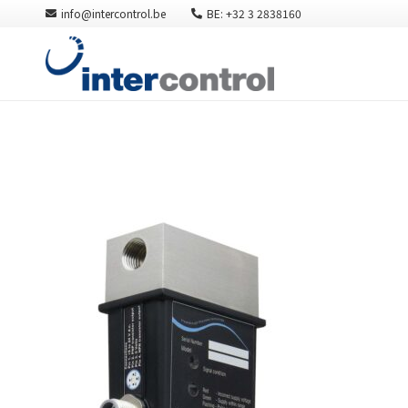
info@intercontrol.be
BE: +32 3 2838160