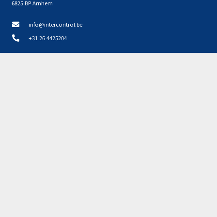
6825 BP Arnhem
info@intercontrol.be
+31 26 4425204
Disclaimer, privacy en cookies NL
Privacyverklaring NL
Partners
Geen resultaten gevonden.