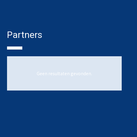
Partners
Geen resultaten gevonden.