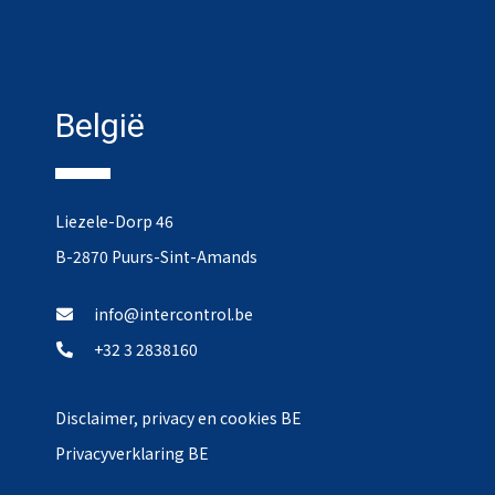
België
Liezele-Dorp 46
B-2870 Puurs-Sint-Amands
info@intercontrol.be
+32 3 2838160
Disclaimer, privacy en cookies BE
Privacyverklaring BE