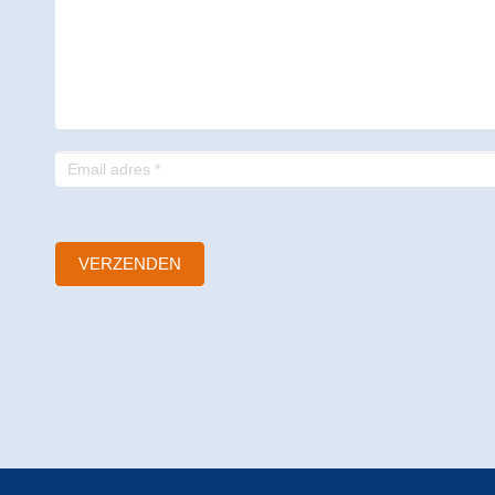
footer
VERZENDEN