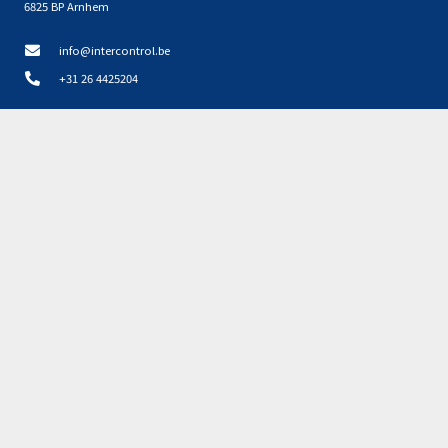
6825 BP Arnhem
info@intercontrol.be
+31 26 4425204
Disclaimer, privacy en cookies NL
Privacyverklaring NL
Partners
Geen resultaten gevonden.