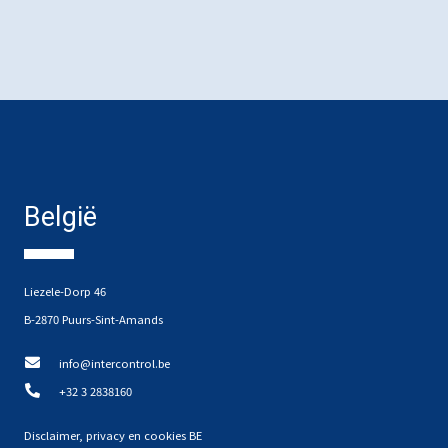
België
Liezele-Dorp 46
B-2870 Puurs-Sint-Amands
info@intercontrol.be
+32 3 2838160
Disclaimer, privacy en cookies BE