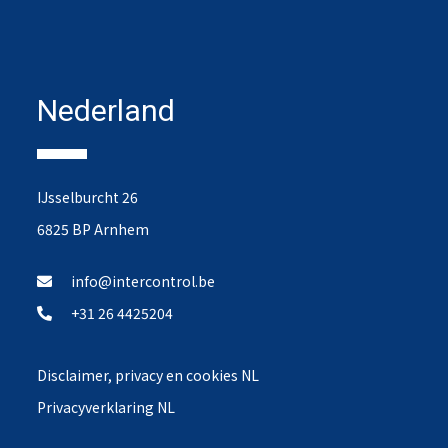
Nederland
IJsselburcht 26
6825 BP Arnhem
info@intercontrol.be
+31 26 4425204
Disclaimer, privacy en cookies NL
Privacyverklaring NL