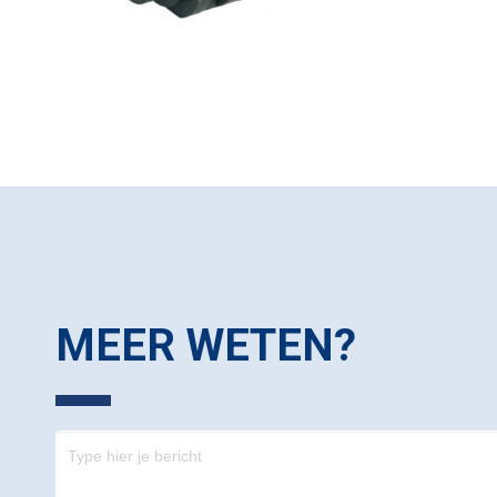
MEER WETEN?
Contact
-