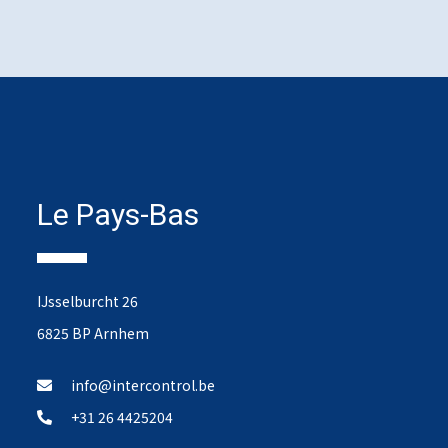
Le Pays-Bas
IJsselburcht 26
6825 BP Arnhem
info@intercontrol.be
+31 26 4425204